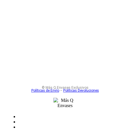
Solicitar cotización
Gotero Kit Bulbo Negra Tapa Negra
Cierre Seguridad Niños Pipeta 30 ml
Corona 18 Rosca
© Más Q Envases Exclusivos
Políticas de Envío
–
Políticas Devoluciones