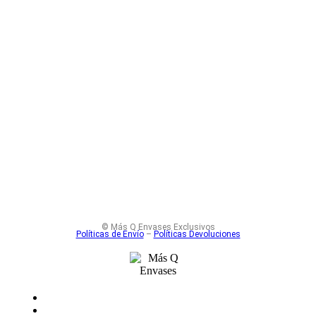
Solicitar cotización
Solicitar cotización
Frasco Transparente Pimentero Vidrio
118 ml 63 Twist-Off 4 oz
© Más Q Envases Exclusivos
Políticas de Envío
–
Políticas Devoluciones