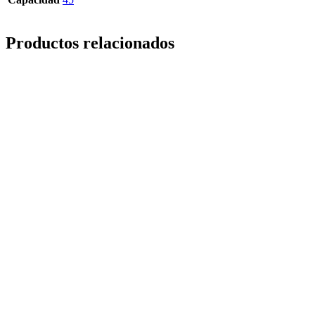
Productos relacionados
Solicitar cotización
Solicitar cotización
Frasco Transparente Pudding Vidrio 200
ml Corcho
Solicitar cotización
Solicitar cotización
Frasco Transparente Bombonera Vidrio
750 ml Twist-Off Kit