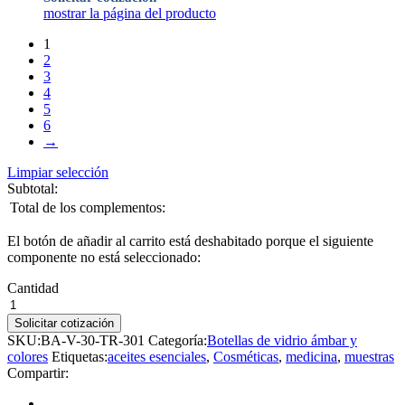
mostrar la página del producto
1
2
3
4
5
6
→
Limpiar selección
Subtotal:
Total de los complementos:
El botón de añadir al carrito está deshabitado porque el siguiente
componente no está seleccionado:
Cantidad
Solicitar cotización
SKU:
BA-V-30-TR-301
Categoría:
Botellas de vidrio ámbar y
colores
Etiquetas:
aceites esenciales
,
Cosméticas
,
medicina
,
muestras
Compartir: