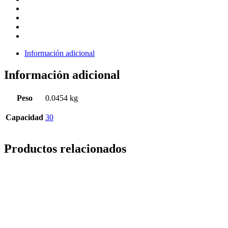
Información adicional
Información adicional
Peso
0.0454 kg
Capacidad
30
Productos relacionados
Solicitar cotización
Solicitar cotización
Botella Cuadrada Ámbar Tipo Gotero
Vidrio 35 ml 18 Rosca